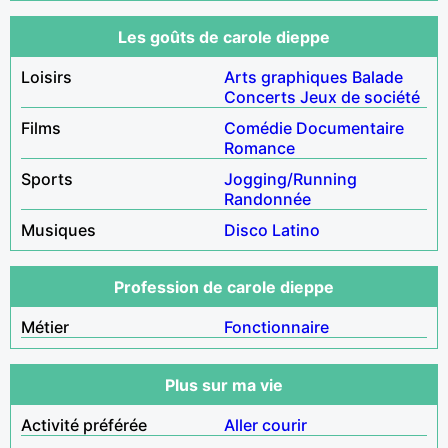
Les goûts de carole dieppe
Loisirs
Arts graphiques
Balade
Concerts
Jeux de société
Films
Comédie
Documentaire
Romance
Sports
Jogging/Running
Randonnée
Musiques
Disco
Latino
Profession de carole dieppe
Métier
Fonctionnaire
Plus sur ma vie
Activité préférée
Aller courir