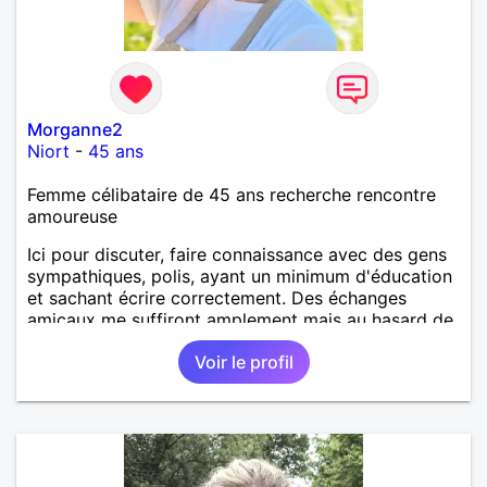
Morganne2
Niort
-
45 ans
Femme célibataire de 45 ans recherche rencontre
amoureuse
Ici pour discuter, faire connaissance avec des gens
sympathiques, polis, ayant un minimum d'éducation
et sachant écrire correctement. Des échanges
amicaux me suffiront amplement mais au hasard de
la vie, si le charme opère, je ne suis pas fermée à
Voir le profil
une éventuelle relation sérieuse avec un homme.