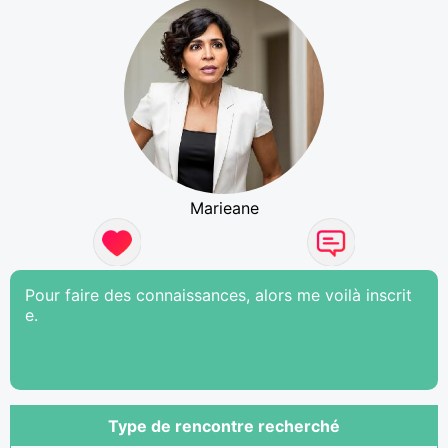
Marieane
Pour faire des connaissances, alors me voilà inscrit
e.
Type de rencontre recherché