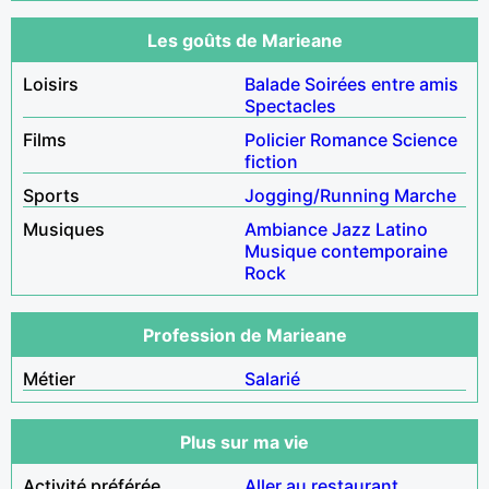
Les goûts de Marieane
Loisirs
Balade
Soirées entre amis
Spectacles
Films
Policier
Romance
Science
fiction
Sports
Jogging/Running
Marche
Musiques
Ambiance
Jazz
Latino
Musique contemporaine
Rock
Profession de Marieane
Métier
Salarié
Plus sur ma vie
Activité préférée
Aller au restaurant