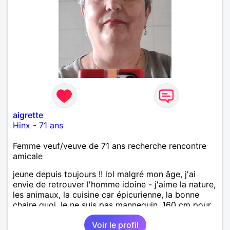
aigrette
Hinx
-
71 ans
Femme veuf/veuve de 71 ans recherche rencontre
amicale
jeune depuis toujours !! lol malgré mon âge, j'ai
envie de retrouver l'homme idoine - j'aime la nature,
les animaux, la cuisine car épicurienne, la bonne
chaire quoi, je ne suis pas mannequin, 160 cm pour
70 kg... horreur !! je suis sincère, assez joviale si les
Voir le profil
conditions sont réunies. Je n'aime pas l'hypocrisie,