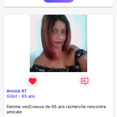
les travers de tous ordres, l'infidélité : quand ça va
plus, on en parle et on arrête si besoin. Bref, on m'a
souvent dit que j'étais entière... et je pense l'être
encore. Si vous vous reconnaissez dans ces
quelques lignes descriptives, à vous de m'aborder.
Toutefois, le site ne le permet pas, mais je ne
cherche pas un monsieur hors du département 32,
le gers, où on mange bien...
Annick 97
Gillot
-
65 ans
Femme veuf/veuve de 65 ans recherche rencontre
amicale