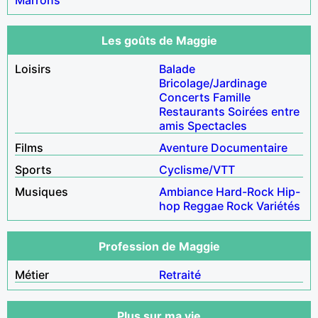
Les goûts de Maggie
Loisirs
Balade
Bricolage/Jardinage
Concerts
Famille
Restaurants
Soirées entre
amis
Spectacles
Films
Aventure
Documentaire
Sports
Cyclisme/VTT
Musiques
Ambiance
Hard-Rock
Hip-
hop
Reggae
Rock
Variétés
Profession de Maggie
Métier
Retraité
Plus sur ma vie