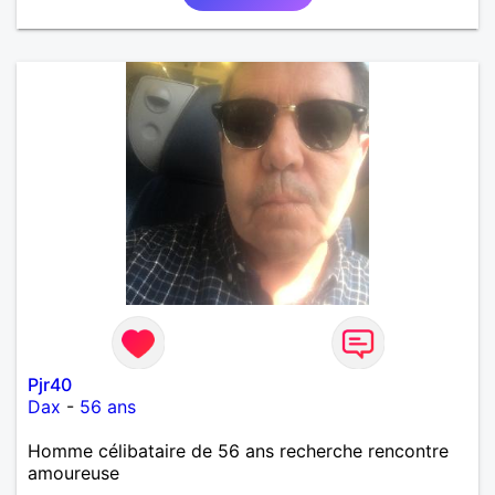
Pjr40
Dax
-
56 ans
Homme célibataire de 56 ans recherche rencontre
amoureuse