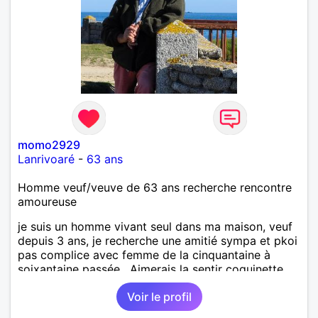
momo2929
Lanrivoaré
-
63 ans
Homme veuf/veuve de 63 ans recherche rencontre
amoureuse
je suis un homme vivant seul dans ma maison, veuf
depuis 3 ans, je recherche une amitié sympa et pkoi
pas complice avec femme de la cinquantaine à
soixantaine passée . Aimerais la sentir coquinette,
pour se faire des bisous et qui sait se découvrir
Voir le profil
tous les deux !!!!