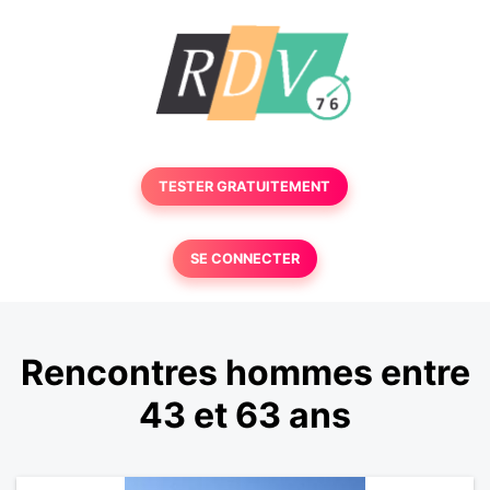
TESTER GRATUITEMENT
SE CONNECTER
Rencontres hommes entre
43 et 63 ans