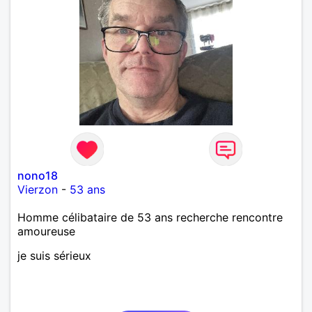
nono18
Vierzon
-
53 ans
Homme célibataire de 53 ans recherche rencontre
amoureuse
je suis sérieux