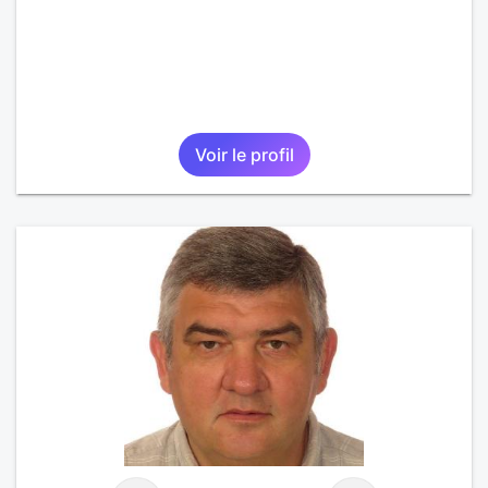
Voir le profil