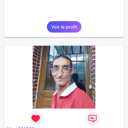
Voir le profil