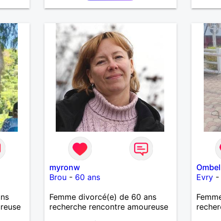
myronw
Ombel
Brou
-
60 ans
Evry
ans
Femme divorcé(e) de 60 ans
Femme 
ureuse
recherche rencontre amoureuse
recher