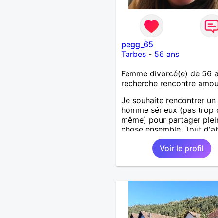
pegg_65
Tarbes
-
56 ans
Femme divorcé(e) de 56 
recherche rencontre amo
Je souhaite rencontrer un
homme sérieux (pas trop
même) pour partager plei
chose ensemble. Tout d'a
apprenons à nous connaitr
Voir le profil
l'étincelle se déclenche, a
pourquoi pas !