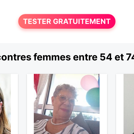
TESTER GRATUITEMENT
ontres femmes entre 54 et 7