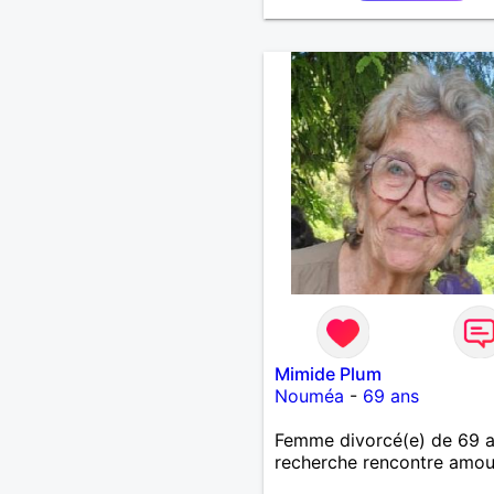
Mimide Plum
Nouméa
-
69 ans
Femme divorcé(e) de 69 
recherche rencontre amo