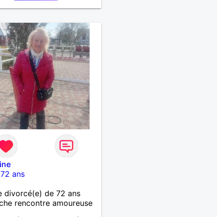
ine
-
72 ans
divorcé(e) de 72 ans
che rencontre amoureuse