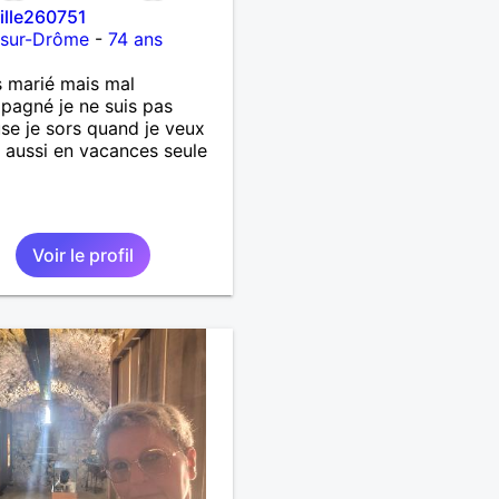
fille260751
-sur-Drôme
-
74 ans
s marié mais mal
agné je ne suis pas
se je sors quand je veux
t aussi en vacances seule
Voir le profil