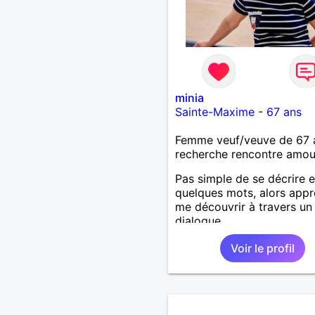
minia
Sainte-Maxime
-
67 ans
Femme veuf/veuve de 67 
recherche rencontre amo
Pas simple de se décrire 
quelques mots, alors app
me découvrir à travers un
dialogue.
Voir le profil