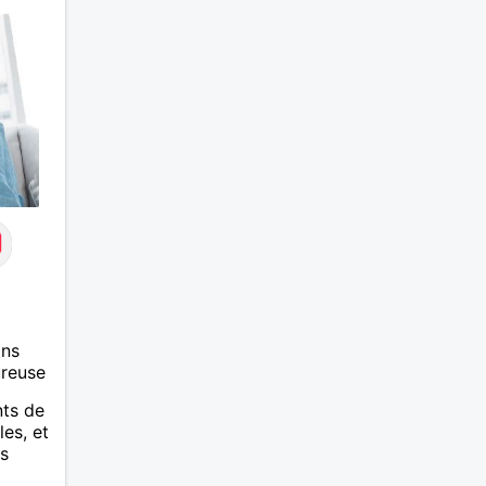
ans
ureuse
nts de
es, et
és