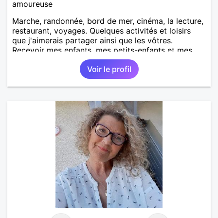
amoureuse
Marche, randonnée, bord de mer, cinéma, la lecture,
restaurant, voyages. Quelques activités et loisirs
que j'aimerais partager ainsi que les vôtres.
Recevoir mes enfants, mes petits-enfants et mes
amis. Bénévolat auprès des enfants à l’école, pour le
Voir le profil
cinéma indépendant... Se rencontrer, être à l’écoute,
échanger avec une personne de confiance, pour une
vie de partage, de tendresse. Les voyages et où
randonnées en France ou à l'étranger à deux en
dehors des sentiers battus me raviraient. Je
m'engage à répondre à votre message. Au plaisir de
vous lire.