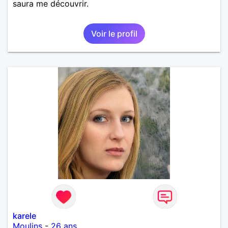
saura me découvrir.
Voir le profil
karele
Moulins
-
26 ans