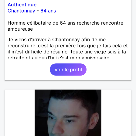
Authentique
Chantonnay
-
64 ans
Homme célibataire de 64 ans recherche rencontre
amoureuse
Je viens d’arriver à Chantonnay afin de me
reconstruire .c’est la première fois que je fais cela et
il m’est difficile de résumer toute une vie.je suis à la
retraite et aujourd’hui c’est mon anniversaire
!J’aimerais rencontrer quelqu’un qui partage les
Voir le profil
mêmes valeurs qui font de quelqu’un un être humain