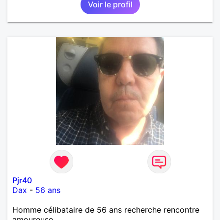
Voir le profil
théatre etc et j'aime par dessus tous rire
Pjr40
Dax
-
56 ans
Homme célibataire de 56 ans recherche rencontre
amoureuse