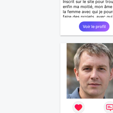
Inscrit sur le site pour tro
enfin ma moitié, mon âme
la femme avec qui je pour
faire des projets, avec qui
j'aurais envie de faire des
Voir le profil
projets, des sorties, des
voyages et beaucoup d'au
choses.