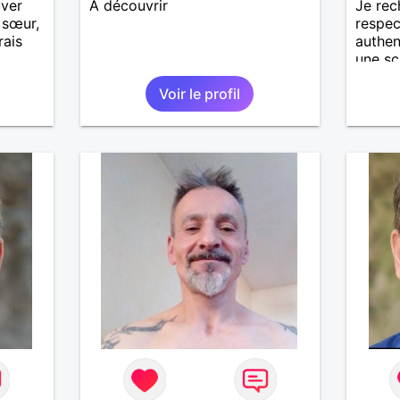
uver
A découvrir
Je rec
 sœur,
respec
rais
authen
une sc
soi et
Voir le profil
tres