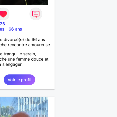
26
es
-
66 ans
 divorcé(e) de 66 ans
che rencontre amoureuse
tranquille serein,
rche une femme douce et
à s'engager.
Voir le profil