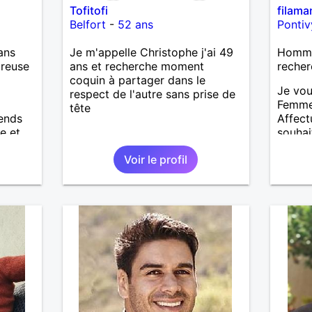
Tofitofi
filama
Belfort
-
52 ans
Pontiv
ans
Je m'appelle Christophe j'ai 49
Homme
ureuse
ans et recherche moment
recher
coquin à partager dans le
Je vou
respect de l'autre sans prise de
Femme
tête
tends
Affect
e et
souhai
cie les
à notr
Voir le profil