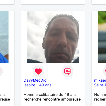
DavyMecDici
mikae
Issoire
-
49 ans
Saint-
ans
Homme célibataire de 49 ans
Homme 
ureuse
recherche rencontre amoureuse
recher