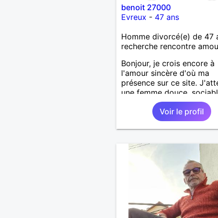
benoit 27000
Evreux
-
47 ans
Homme divorcé(e) de 47 
recherche rencontre amo
Bonjour, je crois encore à
l'amour sincère d'où ma
présence sur ce site. J'at
une femme douce, sociabl
ouverte d'esprit qui appré
Voir le profil
sorties diverses.