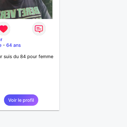
r
e
-
64 ans
r suis du 84 pour femme
Voir le profil