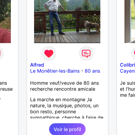
Alfred
Colibr
Le Monêtier-les-Bains
-
80 ans
Cayen
ans
Homme veuf/veuve de 80 ans
Je suis
ureuse
recherche rencontre amicale
et l’h
me fai
r
La marche en montagne ,la
nature, la musique, photos, un
bon resto, personne
sympathique, cherche à faire de
nouvelles connaissances .
Voir le profil