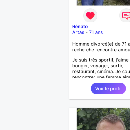
Rénato
Artas
-
71 ans
Homme divorcé(e) de 71 
recherche rencontre amo
Je suis très sportif, j'aime
bouger, voyager, sortir,
restaurant, cinéma. Je sou
rencontrer une femme ai
pour, partager, aimer et la
Voir le profil
rendre heureuse.