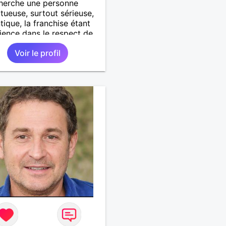
herche une personne
tueuse, surtout sérieuse,
tique, la franchise étant
ience dans le respect de
 envers les autres.
Voir le profil