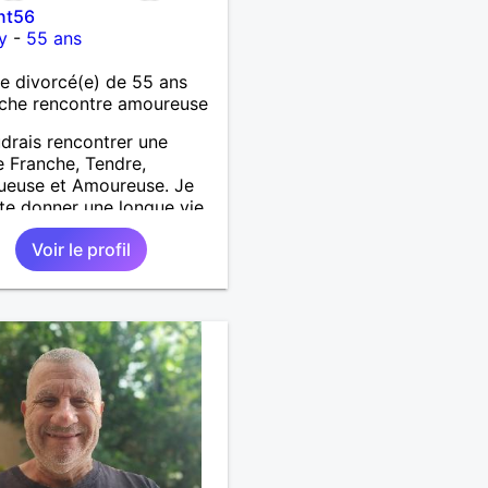
nt56
y
-
55 ans
 divorcé(e) de 55 ans
che rencontre amoureuse
drais rencontrer une
 Franche, Tendre,
ueuse et Amoureuse. Je
te donner une longue vie
e belle histoire d'Amour.
Voir le profil