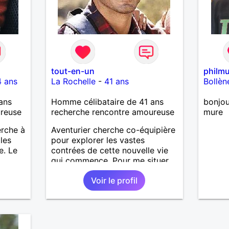
tout-en-un
philmu
 ans
La Rochelle
-
41 ans
Bollèn
ans
Homme célibataire de 41 ans
bonjou
ureuse
recherche rencontre amoureuse
mure
erche à
Aventurier cherche co-équipière
les
pour explorer les vastes
e. Le
contrées de cette nouvelle vie
qui commence. Pour me situer,
je préfère le charme à la
Voir le profil
plastique, la sensibilité à la
sensiblerie, la sensualité à la
vulgarité, l'intelligence à la
bêtise, la tolérance à la rigidité,
la complicité à l'indépendance