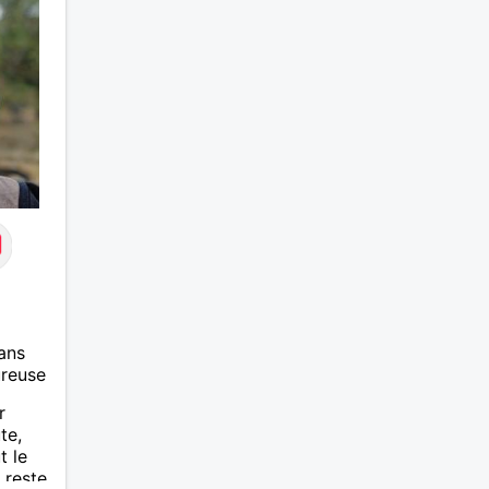
égoïste, le respect à la
suffisance...
ans
ureuse
r
te,
t le
 reste