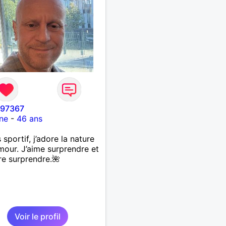
i97367
ne
-
46 ans
 sportif, j’adore la nature
umour. J’aime surprendre et
re surprendre.🌺
Voir le profil